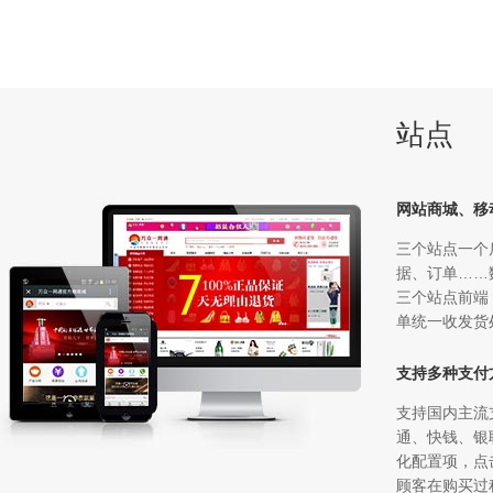
站点
网站商城、移
三个站点一个
据、订单……
三个站点前端
单统一收发货
支持多种支付
支持国内主流
通、快钱、银
化配置项，点
顾客在购买过