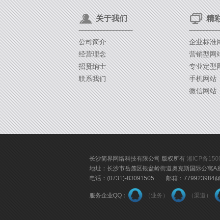
关于我们
精
公司简介
企业标准
经营理念
营销型网
招贤纳士
专业定型
联系我们
手机网站
微信网站
长沙简界网络科技有限公司 版权所有
湘ICP备150
地址：长沙市岳麓区银盆岭街道奥克斯国际公寓A座18
电话：(0731)-83091505 邮箱：779923984
服务企业QQ：
（业务）
（渠道）