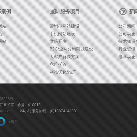
彩案例
服务项目
新
网站
营销型网站建设
公司新闻
站
手机网站建设
公司动态
网站
微信开发
技术知识
B2C/全网分销商城建设
行业资讯
大客户解决方案
电商动态
竞价托管
网站优化/推广
08928号
19室 邮编：410013
@qq.com 24小时服务热线：(0)18874148081
（售后）