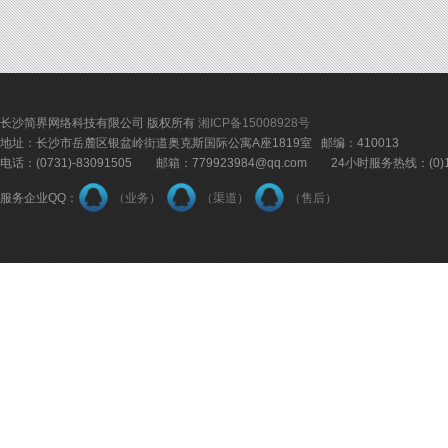
长沙简界网络科技有限公司 版权所有
湘ICP备15008928号
地址：长沙市岳麓区银盆岭街道奥克斯国际公寓A座1819室 邮编：410013
电话：(0731)-83091505 邮箱：779923984@qq.com 24小时服务热线：(0)18
服务企业QQ：
（业务）
（渠道）
（售后）