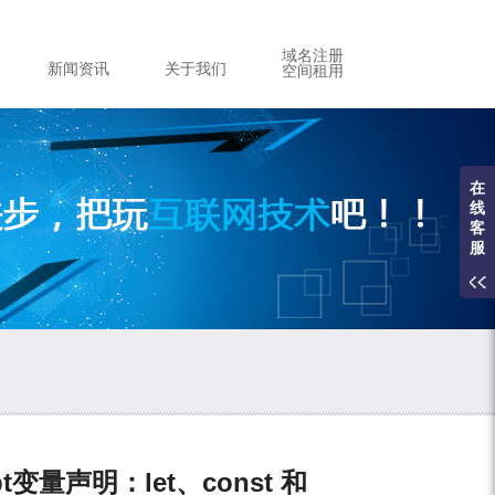
域名注册
新闻资讯
关于我们
空间租用
在
线
客
服
变量声明：let、const 和