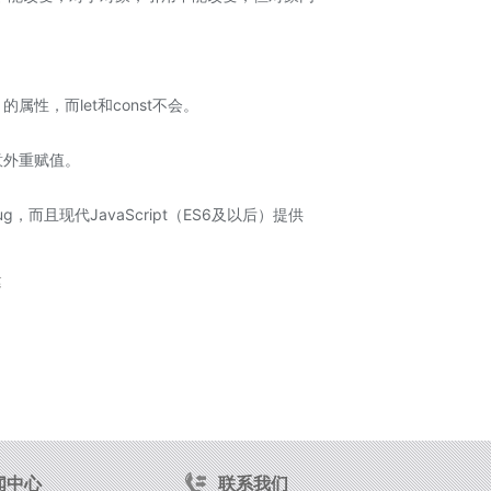
属性，而let和const不会。
意外重赋值。
且现代JavaScript（ES6及以后）提供
建
闻中心
联系我们