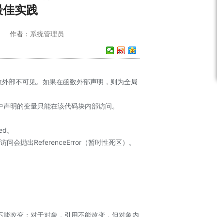
最佳实践
5 作者：
系统管理员
数外部不可见。如果在函数外部声明，则为全局
e等）中声明的变量只能在该代码块内部访问。
ed。
问会抛出ReferenceError（暂时性死区）。
值不能改变；对于对象，引用不能改变，但对象内