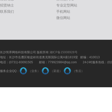
招贤纳士
专业定型网站
联系我们
手机网站
微信网站
长沙简界网络科技有限公司 版权所有
湘ICP备15008928号
地址：长沙市岳麓区银盆岭街道奥克斯国际公寓A座1819室 邮编：410013
电话：(0731)-83091505 邮箱：779923984@qq.com 24小时服务热线：(0)18
服务企业QQ：
（业务）
（渠道）
（售后）