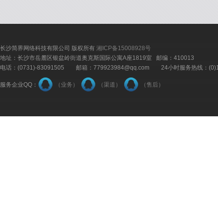
长沙简界网络科技有限公司 版权所有
湘ICP备15008928号
地址：长沙市岳麓区银盆岭街道奥克斯国际公寓A座1819室 邮编：410013
电话：(0731)-83091505 邮箱：779923984@qq.com 24小时服务热线：(0)18
服务企业QQ：
（业务）
（渠道）
（售后）