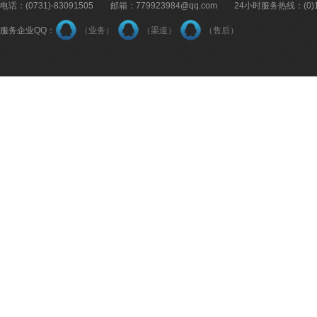
电话：(0731)-83091505 邮箱：779923984@qq.com 24小时服务热线：(0)18
服务企业QQ：
（业务）
（渠道）
（售后）