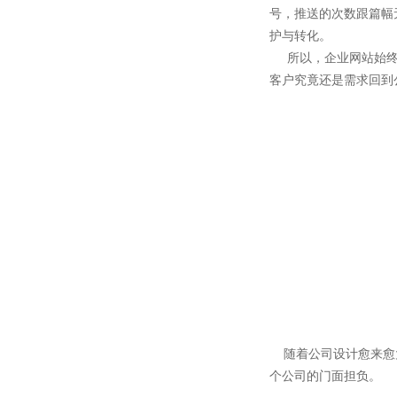
号，推送的次数跟篇幅
护与转化。
所以，企业网站始终会
客户究竟还是需求回到
随着公司设计愈来愈大
个公司的门面担负。