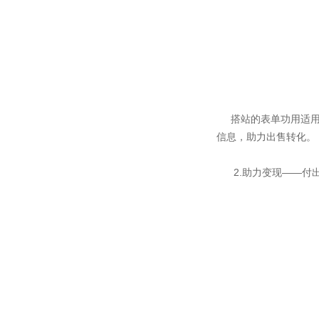
搭站的表单功用适用于
信息，助力出售转化。
2.助力变现——付