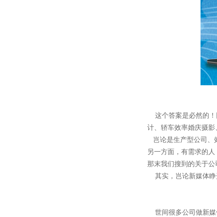
这个答案是必然的！网
计、轿车效率婚庆摄影
岂论是生产型公司、效
另一方面，有需求的人
那末我们搜到的关于公
其实，岂论新媒体睁开
世间很多公司做新媒体