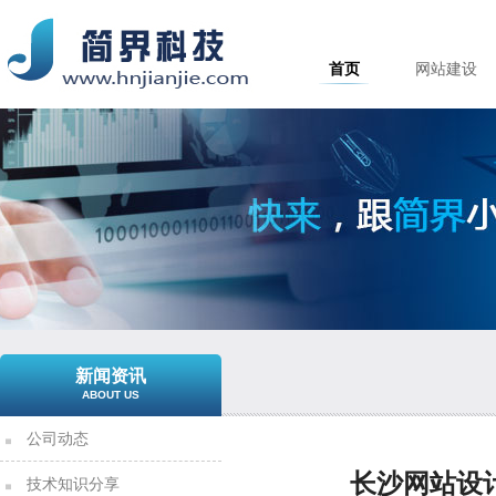
首页
网站建设
新闻资讯
ABOUT US
公司动态
长沙网站设
技术知识分享