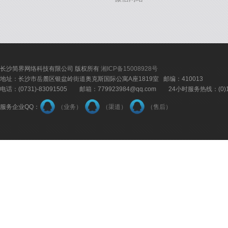
长沙简界网络科技有限公司 版权所有
湘ICP备15008928号
地址：长沙市岳麓区银盆岭街道奥克斯国际公寓A座1819室 邮编：410013
电话：(0731)-83091505 邮箱：779923984@qq.com 24小时服务热线：(0)18
服务企业QQ：
（业务）
（渠道）
（售后）